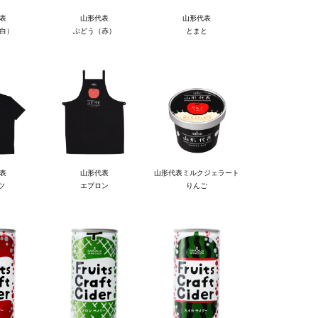
表
山形代表
山形代表
白）
ぶどう（赤）
とまと
表
山形代表
山形代表ミルクジェラート
ツ
エプロン
りんご