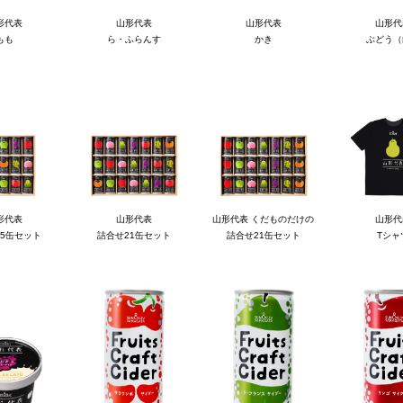
形代表
山形代表
山形代表
山形代
もも
ら・ふらんす
かき
ぶどう（
形代表
山形代表
山形代表 くだものだけの
山形代
5缶セット
詰合せ21缶セット
詰合せ21缶セット
Tシャ