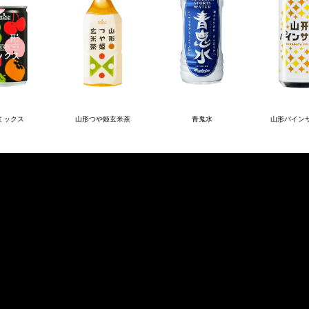
ミックス
山形つや姫玄米茶
青鬼水
山形パイン