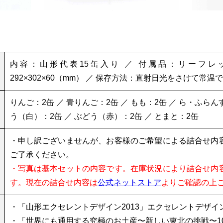
内容：山形代表15缶入り ／ 付属品：リーフレ
292×302×60（mm） ／ 保存方法：直射日光をさけて常温
りんご：2缶 ／ 青りんご：2缶 ／ もも：2缶 ／ ら・ふらんす
う（白）：2缶 ／ ぶどう（赤）：2缶 ／ とまと：2缶
・申し訳ございませんが、お客様のご希望による詰合せ内
ご了承ください。
・写真は基本セットの内容です。在庫状況により詰合せ内
す。現在の詰合せ内容は
公式ネットストア
よりご確認の上
・「山形エクセレントデザイン2013」エクセレントデザイン
・「世界にも通用する究極のお土産〜新しい東北の挑戦〜10